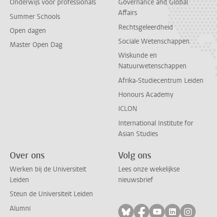
Onderwijs voor professionals
Governance and Global
Affairs
Summer Schools
Rechtsgeleerdheid
Open dagen
Sociale Wetenschappen
Master Open Dag
Wiskunde en
Natuurwetenschappen
Afrika-Studiecentrum Leiden
Honours Academy
ICLON
International Institute for
Asian Studies
Over ons
Volg ons
Werken bij de Universiteit
Lees onze wekelijkse
Leiden
nieuwsbrief
Steun de Universiteit Leiden
Alumni
Volg ons op bluesky
Volg ons op facebo
Volg ons op yo
Volg ons op
Volg on