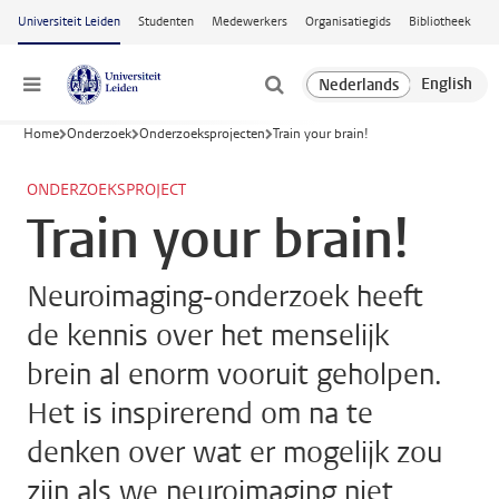
Ga naar hoofdinhoud
Universiteit Leiden
Studenten
Medewerkers
Organisatiegids
Bibliotheek
Menu
Home
Onderzoek
Onderzoeksprojecten
Train your brain!
ONDERZOEKSPROJECT
Train your brain!
Neuroimaging-onderzoek heeft
de kennis over het menselijk
brein al enorm vooruit geholpen.
Het is inspirerend om na te
denken over wat er mogelijk zou
zijn als we neuroimaging niet