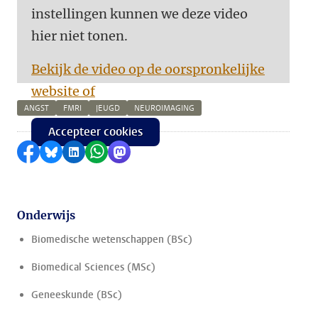
instellingen kunnen we deze video
hier niet tonen.
Bekijk de video op de oorspronkelijke
website of
ANGST
FMRI
JEUGD
NEUROIMAGING
Accepteer cookies
Delen op Facebook
Delen via Bluesky
Delen op LinkedIn
Delen via WhatsApp
Delen via Mastodon
Onderwijs
Biomedische wetenschappen (BSc)
Biomedical Sciences (MSc)
Geneeskunde (BSc)