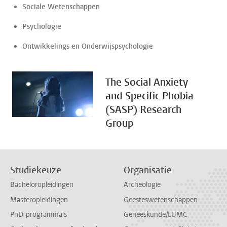
Sociale Wetenschappen
Psychologie
Ontwikkelings en Onderwijspsychologie
The Social Anxiety
and Specific Phobia
(SASP) Research
Group
Studiekeuze
Organisatie
Bacheloropleidingen
Archeologie
Masteropleidingen
Geesteswetenschappen
PhD-programma's
Geneeskunde/LUMC