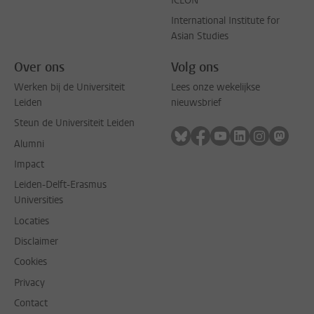
ICLON
International Institute for
Asian Studies
Over ons
Volg ons
Werken bij de Universiteit
Lees onze wekelijkse
Leiden
nieuwsbrief
Steun de Universiteit Leiden
Volg ons op bluesky
Volg ons op facebook
Volg ons op youtub
Volg ons op li
Volg ons o
Volg 
Alumni
Impact
Leiden-Delft-Erasmus
Universities
Locaties
Disclaimer
Cookies
Privacy
Contact