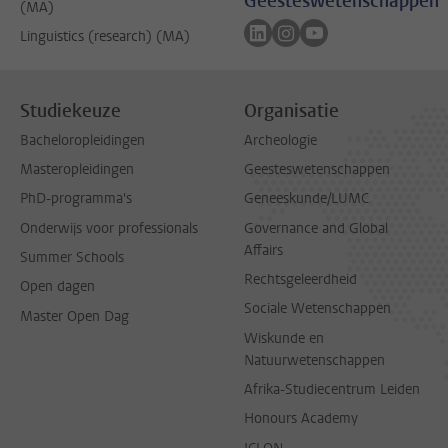
Geesteswetenschappen
(MA)
Volg ons op linkedin
Volg ons op instagram
Volg ons op youtub
Linguistics (research) (MA)
Studiekeuze
Organisatie
Bacheloropleidingen
Archeologie
Masteropleidingen
Geesteswetenschappen
PhD-programma's
Geneeskunde/LUMC
Onderwijs voor professionals
Governance and Global
Affairs
Summer Schools
Rechtsgeleerdheid
Open dagen
Sociale Wetenschappen
Master Open Dag
Wiskunde en
Natuurwetenschappen
Afrika-Studiecentrum Leiden
Honours Academy