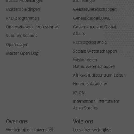
Bacheloropleidingen
Archeologie
Masteropleidingen
Geesteswetenschappen
PhD-programma's
Geneeskunde/LUMC
Onderwijs voor professionals
Governance and Global
Affairs
Summer Schools
Rechtsgeleerdheid
Open dagen
Sociale Wetenschappen
Master Open Dag
Wiskunde en
Natuurwetenschappen
Afrika-Studiecentrum Leiden
Honours Academy
ICLON
International Institute for
Asian Studies
Over ons
Volg ons
Werken bij de Universiteit
Lees onze wekelijkse