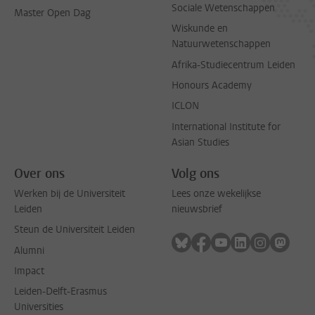
Sociale Wetenschappen
Master Open Dag
Wiskunde en
Natuurwetenschappen
Afrika-Studiecentrum Leiden
Honours Academy
ICLON
International Institute for
Asian Studies
Over ons
Volg ons
Werken bij de Universiteit
Lees onze wekelijkse
Leiden
nieuwsbrief
Steun de Universiteit Leiden
Volg ons op bluesky
Volg ons op facebook
Volg ons op youtub
Volg ons op li
Volg ons o
Volg 
Alumni
Impact
Leiden-Delft-Erasmus
Universities