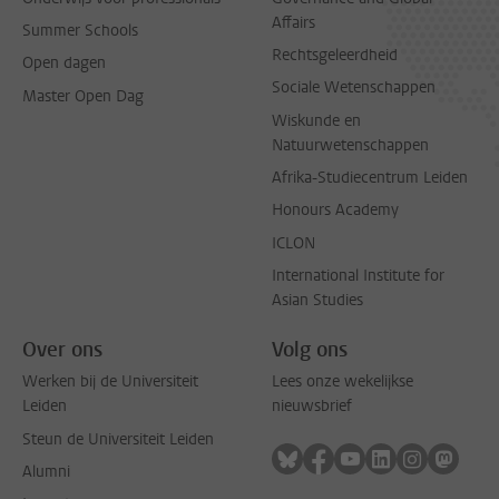
Affairs
Summer Schools
Rechtsgeleerdheid
Open dagen
Sociale Wetenschappen
Master Open Dag
Wiskunde en
Natuurwetenschappen
Afrika-Studiecentrum Leiden
Honours Academy
ICLON
International Institute for
Asian Studies
Over ons
Volg ons
Werken bij de Universiteit
Lees onze wekelijkse
Leiden
nieuwsbrief
Steun de Universiteit Leiden
Volg ons op bluesky
Volg ons op facebook
Volg ons op youtub
Volg ons op li
Volg ons o
Volg 
Alumni