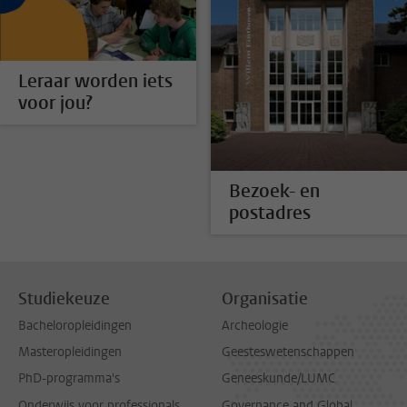
Leraar worden iets
voor jou?
Bezoek- en
postadres
Studiekeuze
Organisatie
Bacheloropleidingen
Archeologie
Masteropleidingen
Geesteswetenschappen
PhD-programma's
Geneeskunde/LUMC
Onderwijs voor professionals
Governance and Global