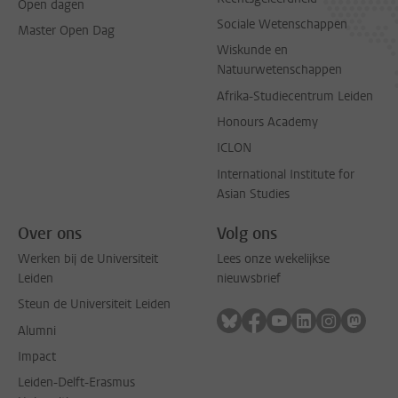
Open dagen
Sociale Wetenschappen
Master Open Dag
Wiskunde en
Natuurwetenschappen
Afrika-Studiecentrum Leiden
Honours Academy
ICLON
International Institute for
Asian Studies
Over ons
Volg ons
Werken bij de Universiteit
Lees onze wekelijkse
Leiden
nieuwsbrief
Steun de Universiteit Leiden
Volg ons op bluesky
Volg ons op facebook
Volg ons op youtub
Volg ons op li
Volg ons o
Volg 
Alumni
Impact
Leiden-Delft-Erasmus