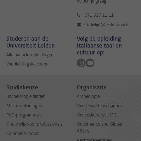
helpen je graag!
071 527 11 11
studielijn@leidenuniv.nl
Studeren aan de
Volg de opleiding
Universiteit Leiden
Italiaanse taal en
cultuur op:
Alle bacheloropleidingen
Volg ons op instagram
Volg ons op youtube
Voorlichtingskalender
Studiekeuze
Organisatie
Bacheloropleidingen
Archeologie
Masteropleidingen
Geesteswetenschappen
PhD-programma's
Geneeskunde/LUMC
Onderwijs voor professionals
Governance and Global
Affairs
Summer Schools
Rechtsgeleerdheid