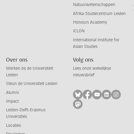
Natuurwetenschappen
Afrika-Studiecentrum Leiden
Honours Academy
ICLON
International Institute for
Asian Studies
Over ons
Volg ons
Werken bij de Universiteit
Lees onze wekelijkse
Leiden
nieuwsbrief
Steun de Universiteit Leiden
Alumni
Volg ons op bluesky
Volg ons op facebo
Volg ons op yo
Volg ons op
Volg on
Impact
Volg ons op mastodon
Leiden-Delft-Erasmus
Universities
Locaties