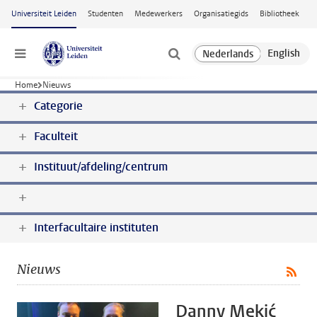
Ga naar hoofdinhoud
Universiteit Leiden
Studenten
Medewerkers
Organisatiegids
Bibliotheek
Menu
Home
Nieuws
Categorie
Faculteit
Instituut/afdeling/centrum
Interfacultaire instituten
Nieuws
Danny Mekić