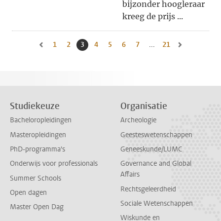
bijzonder hoogleraar
kreeg de prijs ...
1
Naar pagina
2
Naar pagina
3
Huidige pagina, pagina
4
Naar pagina
5
Naar pagina
6
Naar pagina
7
Naar pagina
...
21
Naar laatste pagi
Naar vorige pagina, pagina 2
Naar volgende 
Studiekeuze
Organisatie
Bacheloropleidingen
Archeologie
Masteropleidingen
Geesteswetenschappen
PhD-programma's
Geneeskunde/LUMC
Onderwijs voor professionals
Governance and Global
Affairs
Summer Schools
Rechtsgeleerdheid
Open dagen
Sociale Wetenschappen
Master Open Dag
Wiskunde en