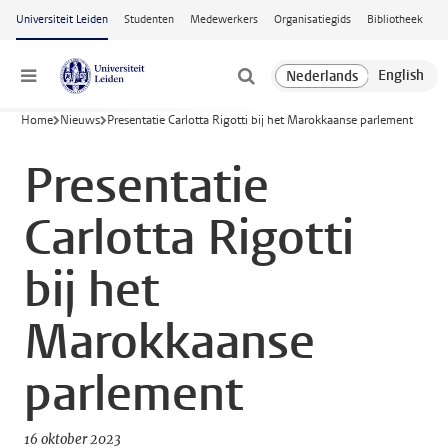
Ga naar hoofdinhoud
Universiteit Leiden
Studenten
Medewerkers
Organisatiegids
Bibliotheek
Menu
Home
Nieuws
Presentatie Carlotta Rigotti bij het Marokkaanse parlement
Presentatie
Carlotta Rigotti
bij het
Marokkaanse
parlement
16 oktober 2023