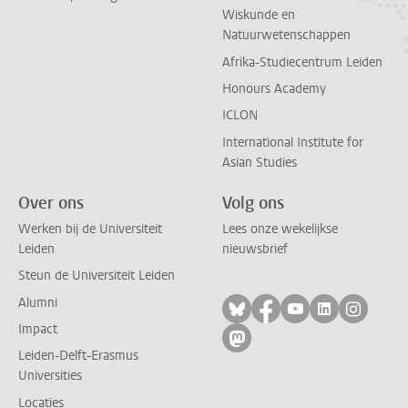
Wiskunde en
Natuurwetenschappen
Afrika-Studiecentrum Leiden
Honours Academy
ICLON
International Institute for
Asian Studies
Over ons
Volg ons
Werken bij de Universiteit
Lees onze wekelijkse
Leiden
nieuwsbrief
Steun de Universiteit Leiden
Alumni
Volg ons op bluesky
Volg ons op facebo
Volg ons op yo
Volg ons op
Volg on
Impact
Volg ons op mastodon
Leiden-Delft-Erasmus
Universities
Locaties