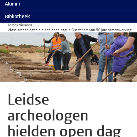
Alumni
Bibliotheek
Home
Nieuws
Leidse archeologen hielden open dag in Oss ter ere van 50 jaar samenwerking
Leidse
archeologen
hielden open dag