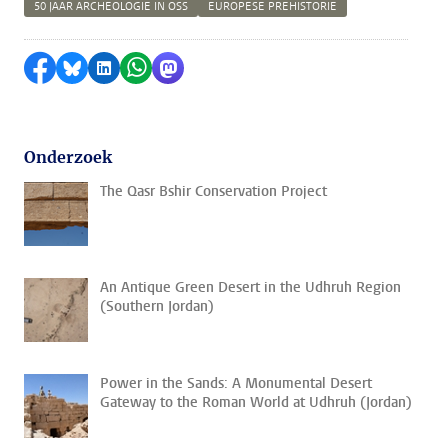
50 JAAR ARCHEOLOGIE IN OSS
EUROPESE PREHISTORIE
Delen op Facebook
Delen via Bluesky
Delen op LinkedIn
Delen via WhatsApp
Delen via Mastodon
Onderzoek
The Qasr Bshir Conservation Project
An Antique Green Desert in the Udhruh Region
(Southern Jordan)
Power in the Sands: A Monumental Desert
Gateway to the Roman World at Udhruh (Jordan)