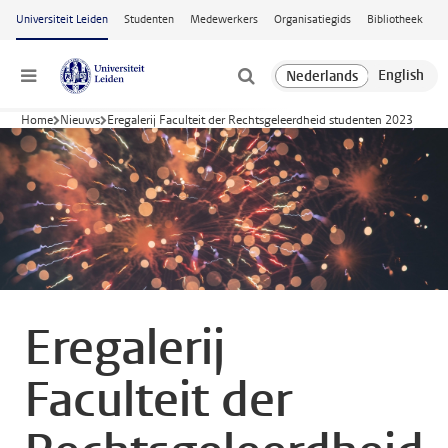
Ga naar hoofdinhoud
Universiteit Leiden
Studenten
Medewerkers
Organisatiegids
Bibliotheek
Menu
Home
Nieuws
Eregalerij Faculteit der Rechtsgeleerdheid studenten 2023
Eregalerij
Faculteit der