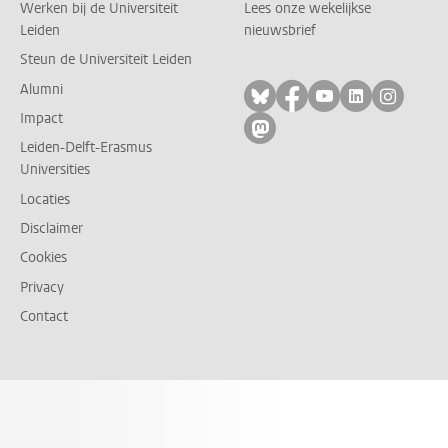
Werken bij de Universiteit
Lees onze wekelijkse
Leiden
nieuwsbrief
Steun de Universiteit Leiden
Alumni
Volg ons op bluesky
Volg ons op facebo
Volg ons op yo
Volg ons op
Volg on
Impact
Volg ons op mastodon
Leiden-Delft-Erasmus
Universities
Locaties
Disclaimer
Cookies
Privacy
Contact