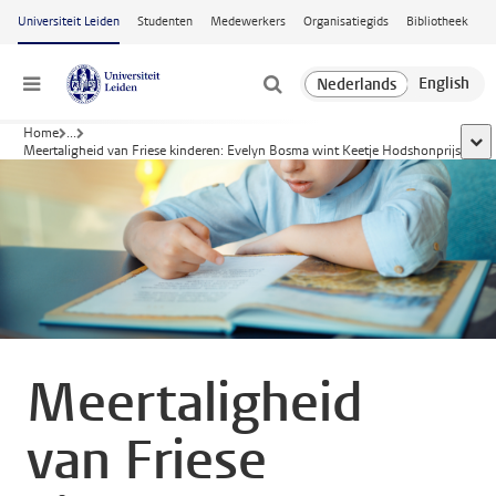
Ga naar hoofdinhoud
Universiteit Leiden
Studenten
Medewerkers
Organisatiegids
Bibliotheek
Menu
Home
...
toon
Meertaligheid van Friese kinderen: Evelyn Bosma wint Keetje Hodshonprijs
Meertaligheid
van Friese