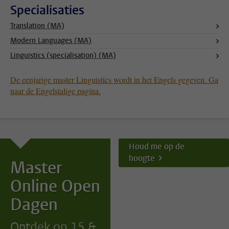
Specialisaties
Translation (MA)
Modern Languages (MA)
Linguistics (specialisation) (MA)
De eenjarige master Linguistics wordt in het Engels gegeven. Ga
naar de Engelstalige pagina.
Houd me op de
hoogte
Master
Online Open
Dagen
Ontdek op 15 &