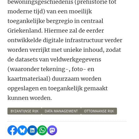
bewoningsgeschiedenis (prehistorie tot
moderne tijd) van een moeilijk
toegankelijke bergregio in centraal
Griekenland. Hiermee zal de eerder
ontwikkelde digitale infrastructuur verder
worden verrijkt met unieke inhoud, zodat
de datasets van veldwerkgegevens
(waaronder tekening-, foto- en
kaartmateriaal) duurzaam worden
opgeslagen en toegankelijk gemaakt
kunnen worden.
BYZANTIJNSE RIJK
DATA MANAGEMENT
OTTOMAANSE RIJK
Delen op Facebook
Delen via Bluesky
Delen op LinkedIn
Delen via WhatsApp
Delen via Mastodon