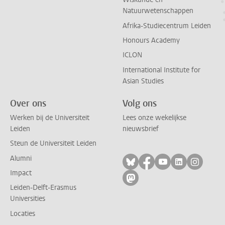
Natuurwetenschappen
Afrika-Studiecentrum Leiden
Honours Academy
ICLON
International Institute for
Asian Studies
Over ons
Volg ons
Werken bij de Universiteit
Lees onze wekelijkse
Leiden
nieuwsbrief
Steun de Universiteit Leiden
Alumni
Volg ons op bluesky
Volg ons op facebo
Volg ons op yo
Volg ons op
Volg on
Impact
Volg ons op mastodon
Leiden-Delft-Erasmus
Universities
Locaties