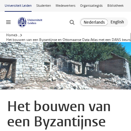
Ga naar hoofdinhoud
Universiteit Leiden
Studenten
Medewerkers
Organisatiegids
Bibliotheek
Menu
Home
...
Het bouwen van een Byzantijnse en Ottomaanse Data Atlas met een DANS beurs
Het bouwen van
een Byzantijnse