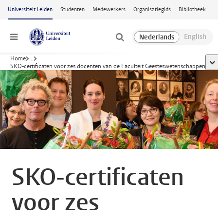
Ga naar hoofdinhoud
Universiteit Leiden
Studenten
Medewerkers
Organisatiegids
Bibliotheek
Menu
Home
...
too
SKO-certificaten voor zes docenten van de Faculteit Geesteswetenschappen
SKO-certificaten
voor zes