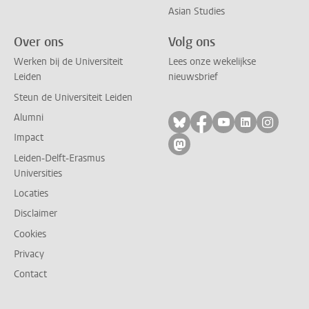
Asian Studies
Over ons
Volg ons
Werken bij de Universiteit
Lees onze wekelijkse
Leiden
nieuwsbrief
Steun de Universiteit Leiden
Alumni
Volg ons op bluesky
Volg ons op facebo
Volg ons op yo
Volg ons op
Volg on
Impact
Volg ons op mastodon
Leiden-Delft-Erasmus
Universities
Locaties
Disclaimer
Cookies
Privacy
Contact