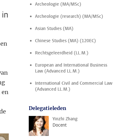
Archeologie (MA/MSc)
 in
Archeologie (research) (MA/MSc)
Asian Studies (MA)
Chinese Studies (MA) (120EC)
 en
Rechtsgeleerdheid (LL.M.)
European and International Business
Law (Advanced LL.M.)
van
ng
International Civil and Commercial Law
(Advanced LL.M.)
 en
Delegatieleden
 de
Yinzhi Zhang
Docent