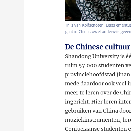
Thijs van Kolfschoten, Leids emeritu
gaat in China zowel onderwijs geven
De Chinese cultuur
Shandong University is éé
ruim 57.000 studenten ve
provinciehoofdstad Jinan 
mede daardoor ook veel i
meer te leren over de Chin
ingericht. Hier leren int
gebruiken van China door 
muziekinstrumenten, lere
Confuciaanse studenten en