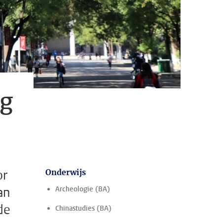
ng
or
Onderwijs
an
Archeologie (BA)
de
Chinastudies (BA)