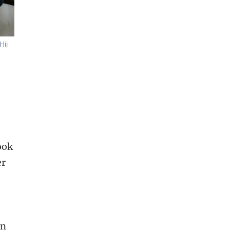
Hij
ook
er
en