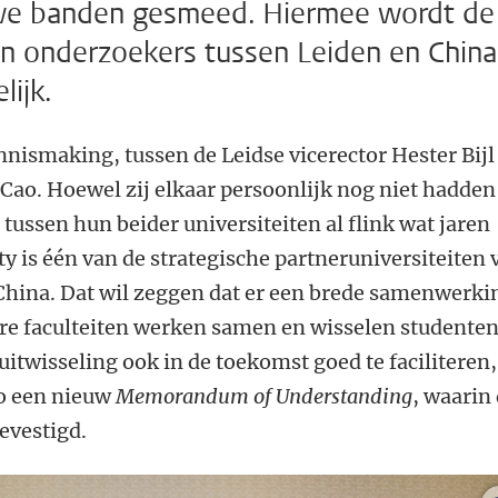
we banden gesmeed. Hiermee wordt de
en onderzoekers tussen Leiden en China
ijk.
nnismaking, tussen de Leidse vicerector Hester Bijl
Cao. Hoewel zij elkaar persoonlijk nog niet hadden
tussen hun beider universiteiten al flink wat jaren
y is één van de strategische partneruniversiteiten 
 China. Dat wil zeggen dat er een brede samenwerki
ere faculteiten werken samen en wisselen studenten
uitwisseling ook in de toekomst goed te faciliteren,
ao een nieuw
Memorandum of Understanding
, waarin
vestigd.