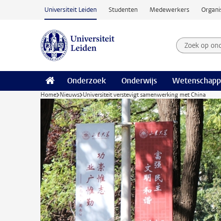
Ga naar hoofdinhoud
Universiteit Leiden
Studenten
Medewerkers
Organi
Zoek op on
Zoekterm
Onderzoek
Onderwijs
Wetenschapp
Home
Nieuws
Universiteit verstevigt samenwerking met China