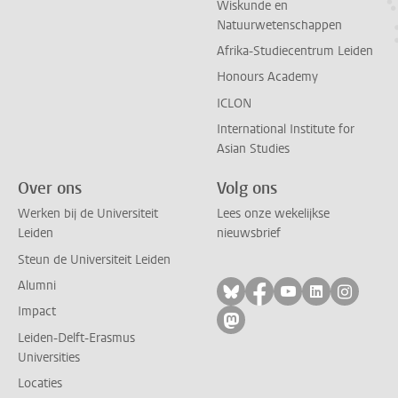
Wiskunde en
Natuurwetenschappen
Afrika-Studiecentrum Leiden
Honours Academy
ICLON
International Institute for
Asian Studies
Over ons
Volg ons
Werken bij de Universiteit
Lees onze wekelijkse
Leiden
nieuwsbrief
Steun de Universiteit Leiden
Alumni
Volg ons op bluesky
Volg ons op facebo
Volg ons op yo
Volg ons op
Volg on
Impact
Volg ons op mastodon
Leiden-Delft-Erasmus
Universities
Locaties