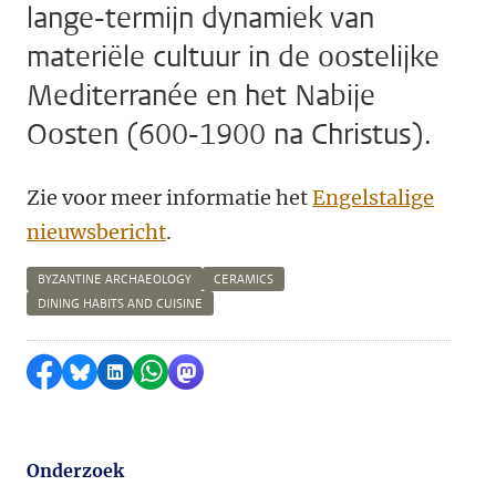
lange-termijn dynamiek van
materiële cultuur in de oostelijke
Mediterranée en het Nabije
Oosten (600-1900 na Christus).
Zie voor meer informatie het
Engelstalige
nieuwsbericht
.
BYZANTINE ARCHAEOLOGY
CERAMICS
DINING HABITS AND CUISINE
Delen op Facebook
Delen via Bluesky
Delen op LinkedIn
Delen via WhatsApp
Delen via Mastodon
Onderzoek