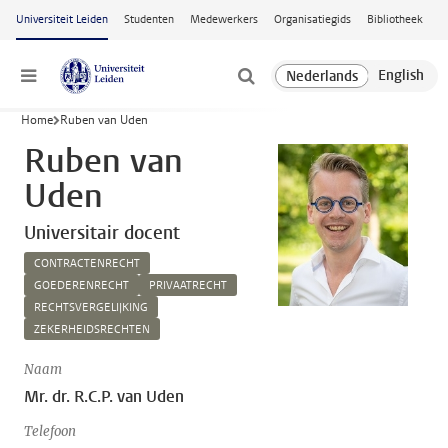
Ga naar hoofdinhoud
Universiteit Leiden
Studenten
Medewerkers
Organisatiegids
Bibliotheek
Menu
Home
Ruben van Uden
Ruben van
Uden
Universitair docent
CONTRACTENRECHT
GOEDERENRECHT
PRIVAATRECHT
RECHTSVERGELIJKING
ZEKERHEIDSRECHTEN
Naam
Mr. dr. R.C.P. van Uden
Telefoon