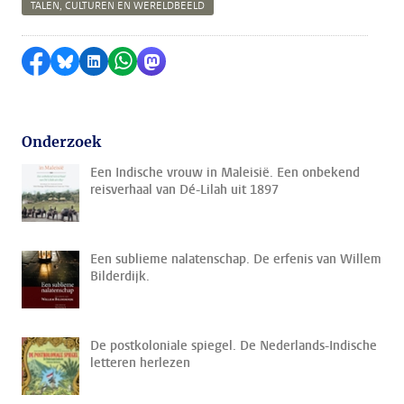
TALEN, CULTUREN EN WERELDBEELD
Delen op Facebook
Delen via Bluesky
Delen op LinkedIn
Delen via WhatsApp
Delen via Mastodon
Onderzoek
Een Indische vrouw in Maleisië. Een onbekend
reisverhaal van Dé-Lilah uit 1897
Een sublieme nalatenschap. De erfenis van Willem
Bilderdijk.
De postkoloniale spiegel. De Nederlands-Indische
letteren herlezen