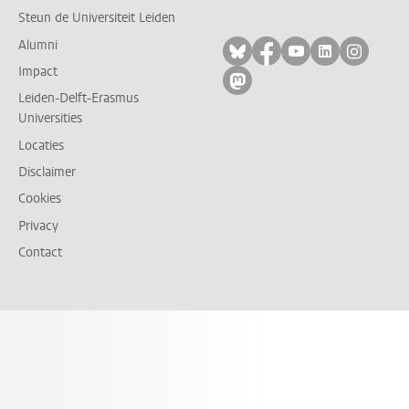
Steun de Universiteit Leiden
Alumni
Volg ons op bluesky
Volg ons op facebo
Volg ons op yo
Volg ons op
Volg on
Impact
Volg ons op mastodon
Leiden-Delft-Erasmus
Universities
Locaties
Disclaimer
Cookies
Privacy
Contact