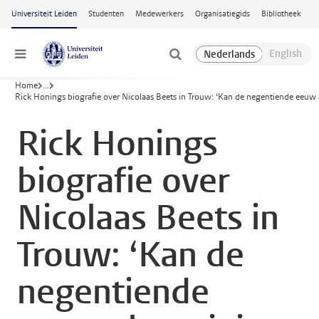
Ga naar hoofdinhoud
Universiteit Leiden
Studenten
Medewerkers
Organisatiegids
Bibliotheek
Menu
Home
...
Rick Honings biografie over Nicolaas Beets in Trouw: ‘Kan de negentiende eeuw 
Rick Honings
biografie over
Nicolaas Beets in
Trouw: ‘Kan de
negentiende