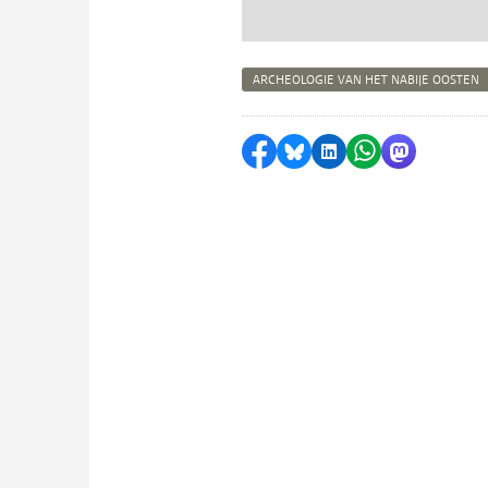
ARCHEOLOGIE VAN HET NABIJE OOSTEN
Delen op Facebook
Delen via Bluesky
Delen op LinkedI
Delen via Wh
Delen via