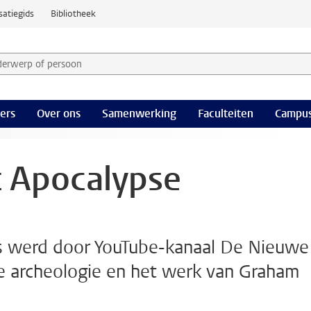
satiegids
Bibliotheek
derwerp of persoon en selecteer categorie
ers
Over ons
Samenwerking
Faculteiten
Campus
t Apocalypse
s werd door YouTube-kanaal De Nieuwe
e archeologie en het werk van Graham