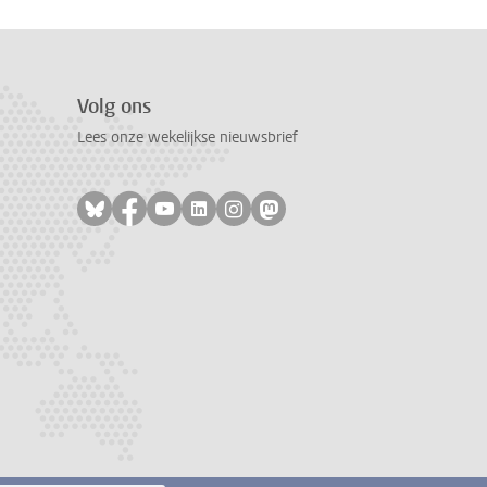
Volg ons
Lees onze wekelijkse nieuwsbrief
Volg ons op bluesky
Volg ons op facebook
Volg ons op youtube
Volg ons op linkedin
Volg ons op instagram
Volg ons op mastodon