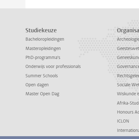
Studiekeuze
Organisa
Bacheloropleidingen
Archeologi
Masteropleidingen
Geesteswe
PhD-programma's
Geneeskun
Onderwijs voor professionals
Governance 
Summer Schools
Rechtsgele
Open dagen
Sociale We
Master Open Dag
Wiskunde 
Afrika-Stu
Honours A
ICLON
Internationa