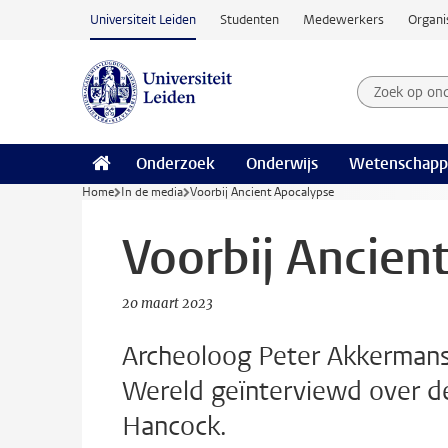
Ga naar hoofdinhoud
Universiteit Leiden
Studenten
Medewerkers
Organi
Zoek op on
Zoekterm
Onderzoek
Onderwijs
Wetenschapp
Home
In de media
Voorbij Ancient Apocalypse
Voorbij Ancien
20 maart 2023
Archeoloog Peter Akkerman
Wereld geïnterviewd over d
Hancock.