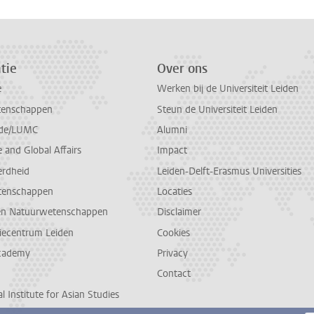
tie
Over ons
e
Werken bij de Universiteit Leiden
tenschappen
Steun de Universiteit Leiden
de/LUMC
Alumni
and Global Affairs
Impact
erdheid
Leiden-Delft-Erasmus Universities
tenschappen
Locaties
en Natuurwetenschappen
Disclaimer
diecentrum Leiden
Cookies
cademy
Privacy
Contact
l Institute for Asian Studies