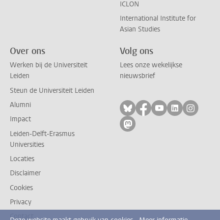
ICLON
International Institute for
Asian Studies
Over ons
Volg ons
Werken bij de Universiteit
Lees onze wekelijkse
Leiden
nieuwsbrief
Steun de Universiteit Leiden
Alumni
Volg ons op bluesky
Volg ons op facebo
Volg ons op yo
Volg ons op
Volg on
Impact
Volg ons op mastodon
Leiden-Delft-Erasmus
Universities
Locaties
Disclaimer
Cookies
Privacy
Contact