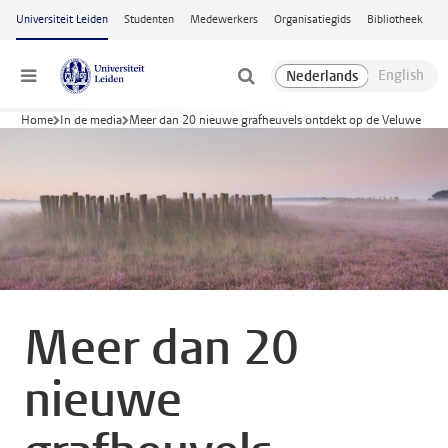
Ga naar hoofdinhoud
Universiteit Leiden
Studenten
Medewerkers
Organisatiegids
Bibliotheek
Menu
Home
In de media
Meer dan 20 nieuwe grafheuvels ontdekt op de Veluwe
Meer dan 20
nieuwe