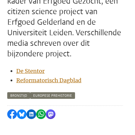
kader van Erfgoed Gezocht, een
citizen science project van
Erfgoed Gelderland en de
Universiteit Leiden. Verschillende
media schreven over dit
bijzondere project.
De Stentor
Reformatorisch Dagblad
BRONSTIJD
EUROPESE PREHISTORIE
Delen op Facebook
Delen via Bluesky
Delen op LinkedIn
Delen via WhatsApp
Delen via Mastodon