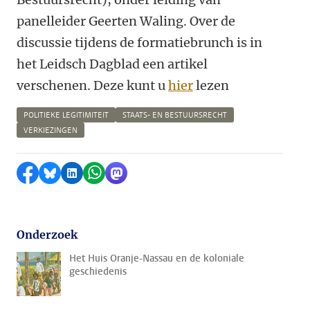
panelleider Geerten Waling. Over de
discussie tijdens de formatiebrunch is in
het Leidsch Dagblad een artikel
verschenen. Deze kunt u
hier
lezen
POLITIEKE LEGITIMITEIT
STAATS- EN BESTUURSRECHT
VERKIEZINGEN
Delen op Facebook
Delen via Bluesky
Delen op LinkedIn
Delen via WhatsApp
Delen via Mastodon
Onderzoek
Het Huis Oranje-Nassau en de koloniale
geschiedenis