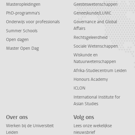
Masteropleidingen
Geesteswetenschappen
PhD-programma's
Geneeskunde/LUMC
Onderwijs voor professionals
Governance and Global
Affairs
Summer Schools
Rechtsgeleerdheid
Open dagen
Sociale Wetenschappen
Master Open Dag
Wiskunde en
Natuurwetenschappen
Afrika-Studiecentrum Leiden
Honours Academy
ICLON
International Institute for
Asian Studies
Over ons
Volg ons
Werken bij de Universiteit
Lees onze wekelijkse
Leiden
nieuwsbrief