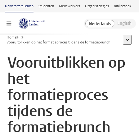
Ga naar hoofdinhoud
Universiteit Leiden
Studenten
Medewerkers
Organisatiegids
Bibliotheek
Menu
Home
...
toon all
Vooruitblikken op het formatieproces tijdens de formatiebrunch
Vooruitblikken op
het
formatieproces
tijdens de
formatiebrunch