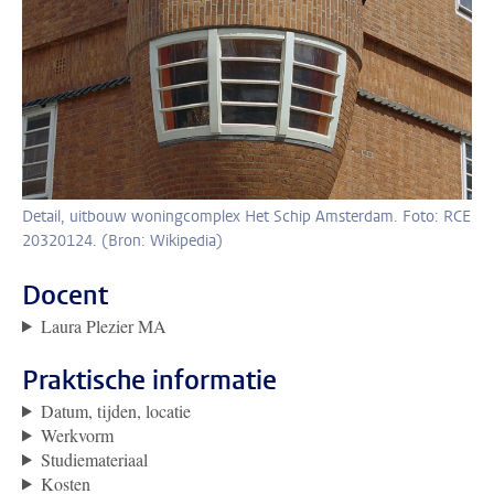
Detail, uitbouw woningcomplex Het Schip Amsterdam. Foto: RCE
20320124. (Bron: Wikipedia)
Docent
Laura Plezier MA
Praktische informatie
Datum, tijden, locatie
Werkvorm
Studiemateriaal
Kosten