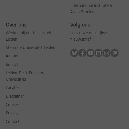
International Institute for
Asian Studies
Over ons
Volg ons
Werken bij de Universiteit
Lees onze wekelijkse
Leiden
nieuwsbrief
Steun de Universiteit Leiden
Volg ons op bluesky
Volg ons op facebook
Volg ons op youtub
Volg ons op li
Volg ons o
Volg 
Alumni
Impact
Leiden-Delft-Erasmus
Universities
Locaties
Disclaimer
Cookies
Privacy
Contact