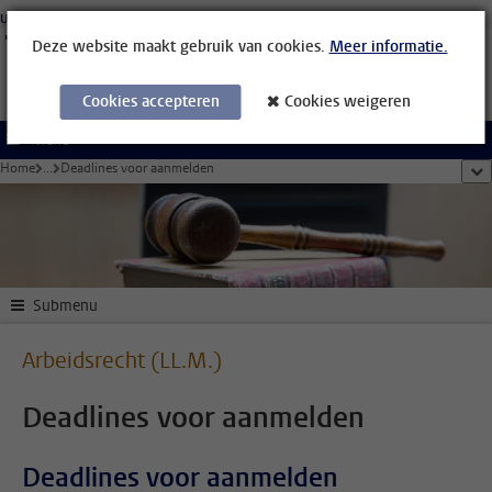
Ga direct naar de inhoud
Universiteit Leiden
Studenten
Medewerkers
Organisatiegids
Bibliotheek
Deze website maakt gebruik van cookies.
Meer informatie.
Cookies accepteren
Cookies weigeren
Menu
Home
...
Deadlines voor aanmelden
too
Submenu
Arbeidsrecht (LL.M.)
Deadlines voor aanmelden
Deadlines voor aanmelden