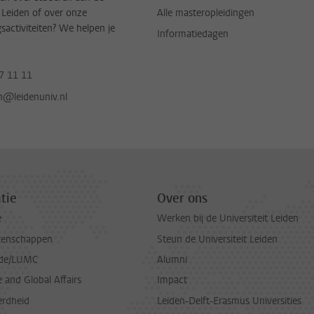
t Leiden of over onze
Alle masteropleidingen
gsactiviteiten? We helpen je
Informatiedagen
7 11 11
jn@leidenuniv.nl
tie
Over ons
e
Werken bij de Universiteit Leiden
tenschappen
Steun de Universiteit Leiden
de/LUMC
Alumni
and Global Affairs
Impact
erdheid
Leiden-Delft-Erasmus Universities