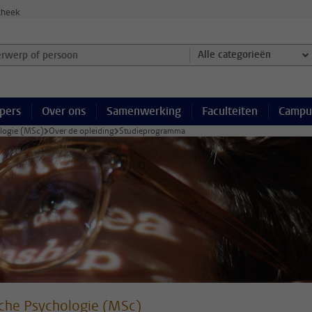
theek
werp of persoon en selecteer categorie
Alle categorieën
pers
Over ons
Samenwerking
Faculteiten
Campu
ologie (MSc)
Over de opleiding
Studieprogramma
sche Psychologie (MSc)