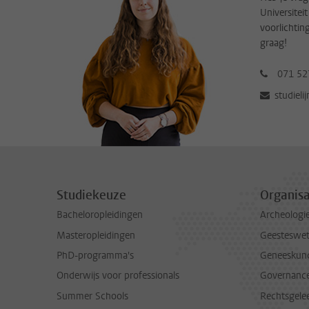
Universitei
voorlichtin
graag!
071 52
studieli
Studiekeuze
Organisa
Bacheloropleidingen
Archeologi
Masteropleidingen
Geesteswe
PhD-programma's
Geneeskun
Onderwijs voor professionals
Governance 
Summer Schools
Rechtsgele