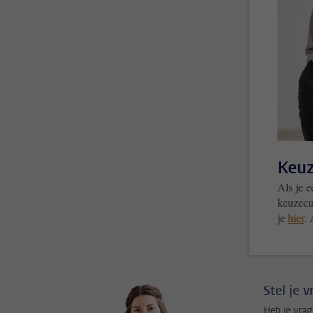
Keu
Als je 
keuzecu
je
hier
. 
Stel je 
Heb je vrag