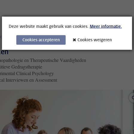
Deze website maakt gebruik van cookies.
Meer informatie.
programma
Cookies accepteren
Cookies weigeren
ken
hopathologie en Therapeutische Vaardigheden
tieve Gedragstherapie
imental Clinical Psychology
cal Interviewen en Assessment