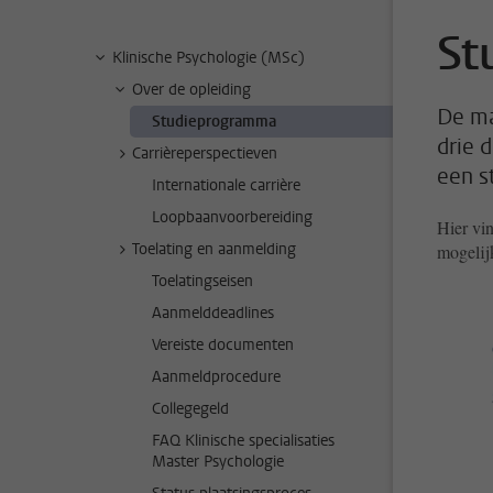
St
Klinische Psychologie (MSc)
Over de opleiding
De ma
Studieprogramma
drie 
Carrièreperspectieven
een s
Internationale carrière
Loopbaanvoorbereiding
Hier vin
Toelating en aanmelding
mogelij
Toelatingseisen
Aanmelddeadlines
Vereiste documenten
Aanmeldprocedure
Collegegeld
FAQ Klinische specialisaties
Master Psychologie