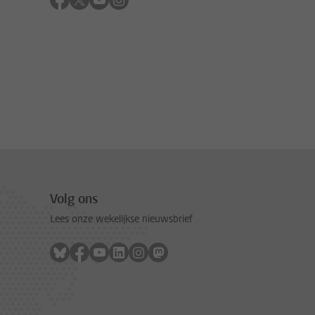
Volg ons
Lees onze wekelijkse nieuwsbrief
Volg ons op bluesky
Volg ons op facebook
Volg ons op youtube
Volg ons op linkedin
Volg ons op instagram
Volg ons op mastodon