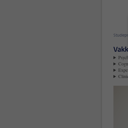
Studie
Vak
Psyc
Cogni
Exper
Clini