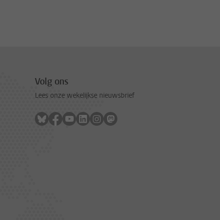
Volg ons
Lees onze wekelijkse nieuwsbrief
Volg ons op bluesky
Volg ons op facebook
Volg ons op youtube
Volg ons op linkedin
Volg ons op instagram
Volg ons op mastodon