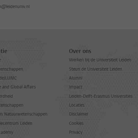
jn@leidenuniv.nl
tie
Over ons
e
Werken bij de Universiteit Leiden
tenschappen
Steun de Universiteit Leiden
de/LUMC
Alumni
and Global Affairs
Impact
erdheid
Leiden-Delft-Erasmus Universities
tenschappen
Locaties
en Natuurwetenschappen
Disclaimer
diecentrum Leiden
Cookies
cademy
Privacy