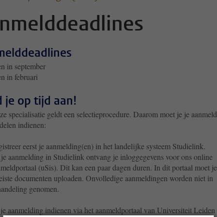
nmelddeadlines
elddeadlines
en in september
en in februari
 je op tijd aan!
ze specialisatie geldt een selectieprocedure. Daarom moet je je aanmel
delen indienen:
istreer eerst je aanmelding(en) in het landelijke systeem Studielink.
je aanmelding in Studielink ontvang je inloggegevens voor ons online
meldportaal (uSis). Dit kan een paar dagen duren. In dit portaal moet je
eiste documenten uploaden. Onvolledige aanmeldingen worden niet in
handeling genomen.
 je aanmelding indienen via het aanmeldportaal van Universiteit Leiden