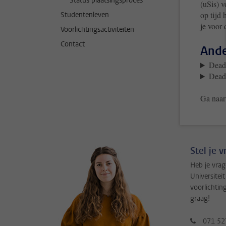
Status plaatsingsproces
(uSis) v
op tijd 
Studentenleven
je voor 
Voorlichtingsactiviteiten
Contact
Ande
Deadl
Deadl
Ga naar
Stel je 
Heb je vrag
Universitei
voorlichtin
graag!
071 52