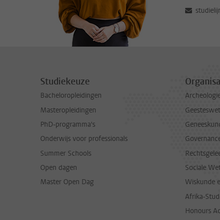
studieli
Studiekeuze
Organisa
Bacheloropleidingen
Archeologi
Masteropleidingen
Geesteswe
PhD-programma's
Geneeskun
Onderwijs voor professionals
Governance 
Summer Schools
Rechtsgele
Open dagen
Sociale We
Master Open Dag
Wiskunde 
Afrika-Stu
Honours A