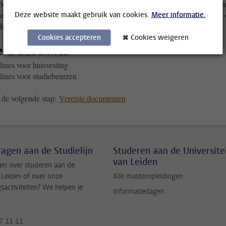
óór de hierboven genoemde deadlines. Wacht dus niet te lang; als je je n
hebt geregistreerd in Studielink en je uSis-account niet hebt geactiveerd
Deze website maakt gebruik van cookies.
Meer informatie.
de deadline aan te melden, loop je de kans mis!
Cookies accepteren
Cookies weigeren
re deadlines
ines voor huisvesting
ines voor studiebeurzen
 de volgende stap:
Vereiste documenten
vragen aan de Studielijn
Studeren aan de Universite
van Leiden
en over studeren aan de
t Leiden of over onze
Alle masteropleidingen
gsactiviteiten? We helpen je
Informatiedagen
7 11 11