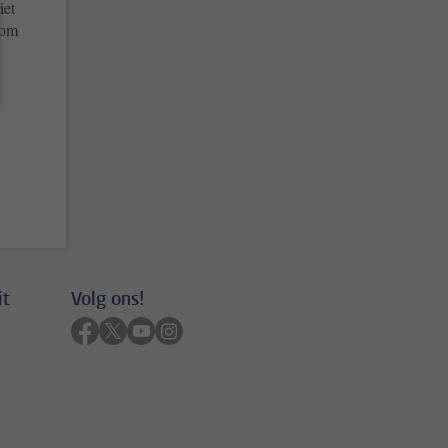
iet
 om
it
Volg ons!
Volg ons op facebook
Volg ons op twitter
Volg ons op youtube
Volg ons op instagram