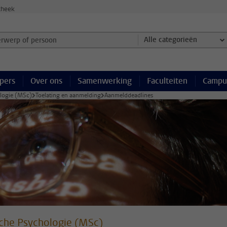
theek
werp of persoon en selecteer categorie
Alle categorieën
pers
Over ons
Samenwerking
Faculteiten
Campu
ologie (MSc)
Toelating en aanmelding
Aanmelddeadlines
sche Psychologie (MSc)