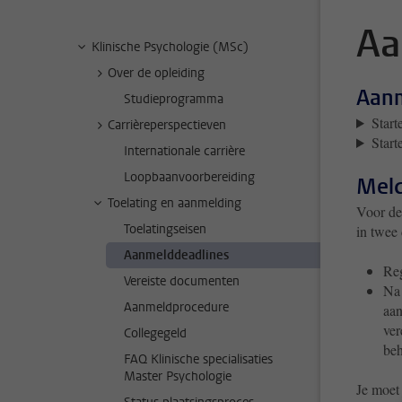
Aa
Klinische Psychologie (MSc)
Over de opleiding
Aanm
Studieprogramma
Start
Carrièreperspectieven
Start
Internationale carrière
Loopbaanvoorbereiding
Meld
Toelating en aanmelding
Voor de
Toelatingseisen
in twee 
Aanmelddeadlines
Reg
Vereiste documenten
Na 
Aanmeldprocedure
aan
ver
Collegegeld
be
FAQ Klinische specialisaties
Master Psychologie
Je moet