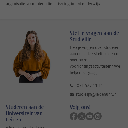
organisatie voor internationalisering in het onderwijs.
Stel je vragen aan de
Studielijn
Heb je vragen over studeren
aan de Universiteit Leiden of
over onze
voorlichtingsactiviteiten? We
helpen je graag!
071 527 11 11
studielijn@leidenuniv.nl
Studeren aan de
Volg ons!
Universiteit van
Volg ons op facebook
Volg ons op twitter
Volg ons op youtub
Volg ons op in
Leiden
Alle masteropleidingen