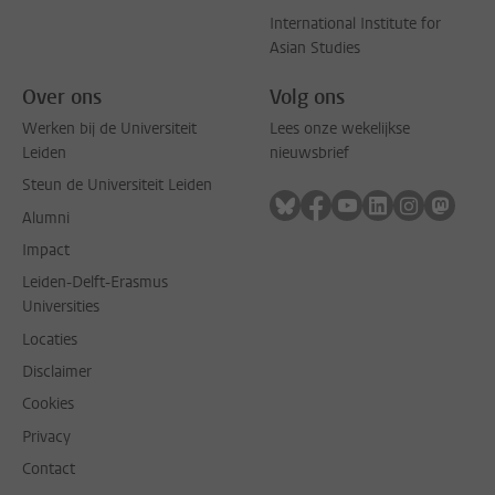
International Institute for
Asian Studies
Over ons
Volg ons
Werken bij de Universiteit
Lees onze wekelijkse
Leiden
nieuwsbrief
Steun de Universiteit Leiden
Volg ons op bluesky
Volg ons op facebook
Volg ons op youtub
Volg ons op li
Volg ons o
Volg 
Alumni
Impact
Leiden-Delft-Erasmus
Universities
Locaties
Disclaimer
Cookies
Privacy
Contact