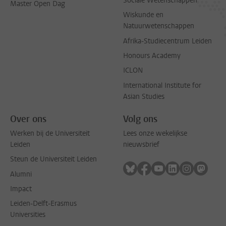
Sociale Wetenschappen
Master Open Dag
Wiskunde en
Natuurwetenschappen
Afrika-Studiecentrum Leiden
Honours Academy
ICLON
International Institute for
Asian Studies
Over ons
Volg ons
Werken bij de Universiteit
Lees onze wekelijkse
Leiden
nieuwsbrief
Steun de Universiteit Leiden
Volg ons op bluesky
Volg ons op facebook
Volg ons op youtub
Volg ons op li
Volg ons o
Volg 
Alumni
Impact
Leiden-Delft-Erasmus
Universities