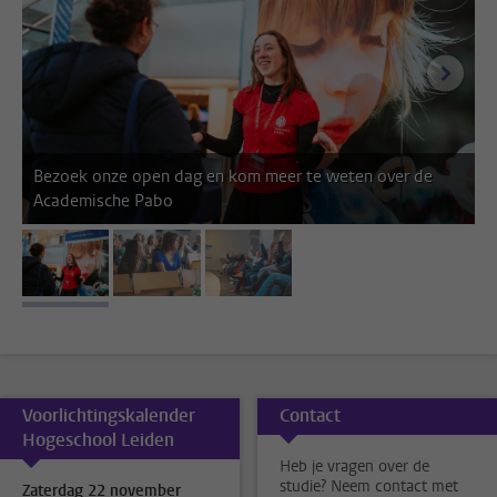
volgen
Bezoek onze open dag en kom meer te weten over de
Academische Pabo
afbeelding 1
afbeelding 2
afbeelding 3
Voorlichtingskalender
Contact
Hogeschool Leiden
Heb je vragen over de
studie? Neem contact met
Zaterdag 22 november