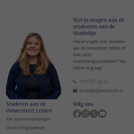
Stel je vragen aan de
studenten van de
Studielijn
Heb je vragen over studeren
aan de Universiteit Leiden of
over onze
voorlichtingsactiviteiten? We
helpen je graag!
071 527 11 11
studielijn@leidenuniv.nl
Studeren aan de
Volg ons
Universiteit Leiden
Volg ons op facebook
Volg ons op instagram
Volg ons op twitter
Volg ons op yo
Alle bacheloropleidingen
Voorlichtingskalender