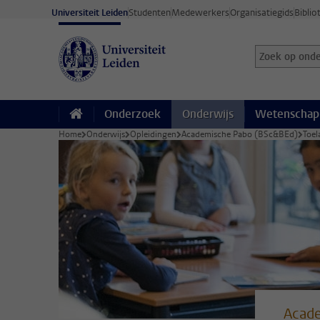
Ga direct naar de inhoud
Universiteit Leiden
Studenten
Medewerkers
Organisatiegids
Biblio
Zoek op onder
Zoekterm
Onderzoek
Onderwijs
Wetenschap
Home
Onderwijs
Opleidingen
Academische Pabo (BSc&BEd)
Toel
Acad