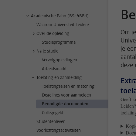
Be
Academische Pabo (BSc&BEd)
Waarom Universiteit Leiden?
Om je
Over de opleiding
Unive
Studieprogramma
je ee
Na je studie
aanta
Vervolgopleidingen
deze 
Arbeidsmarkt
Toelating en aanmelding
Extr
Toelatingseisen en matching
toel
Deadlines voor aanmelden
Geeft jo
Benodigde documenten
Leiden?
toelatin
Collegegeld
Studentenleven
Kopie
Voorlichtingsactiviteiten
Docu