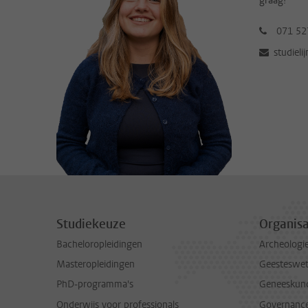
graag!
071 52
studieli
Studiekeuze
Organisa
Bacheloropleidingen
Archeologi
Masteropleidingen
Geesteswe
PhD-programma's
Geneeskun
Onderwijs voor professionals
Governance 