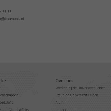
7 11 11
jn@leidenuniv.nl
tie
Over ons
e
Werken bij de Universiteit Leiden
tenschappen
Steun de Universiteit Leiden
de/LUMC
Alumni
and Global Affairs
Impact