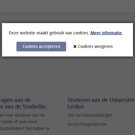
Deze website maakt gebruik van cookies.
Meer informatie.
Cookies accepteren
Cookies weigeren
vragen aan de
Studeren aan de Universite
n van de Studielijn
Leiden
en over studeren aan de
Alle bacheloropleidingen
t Leiden of over onze
Voorlichtingskalender
gsactiviteiten? We helpen je