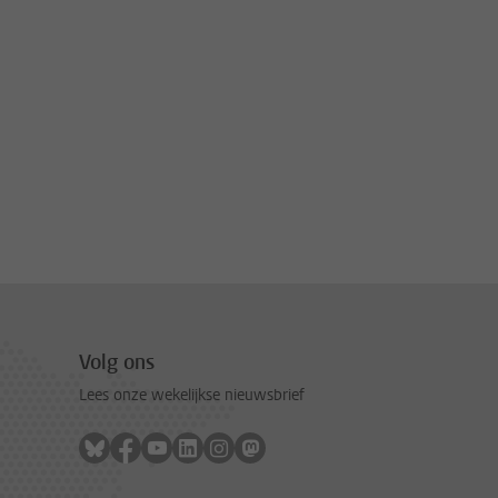
Volg ons
Lees onze wekelijkse nieuwsbrief
Volg ons op bluesky
Volg ons op facebook
Volg ons op youtube
Volg ons op linkedin
Volg ons op instagram
Volg ons op mastodon