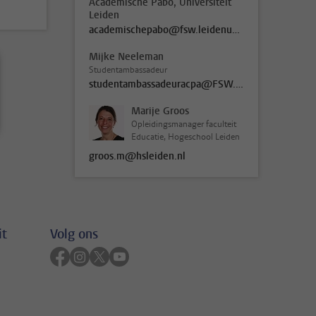
Academische Pabo, Universiteit
Leiden
academischepabo@fsw.leidenuniv.nl
Mijke Neeleman
Studentambassadeur
studentambassadeuracpa@FSW.leidenuniv.nl
Marije Groos
Opleidingsmanager faculteit
Educatie, Hogeschool Leiden
groos.m@hsleiden.nl
it
Volg ons
Volg ons op facebook
Volg ons op instagram
Volg ons op twitter
Volg ons op youtube