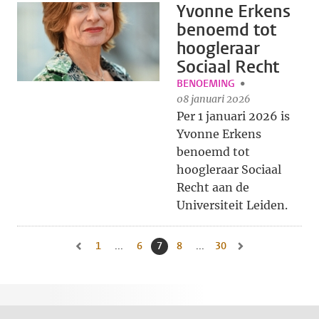
Yvonne Erkens
benoemd tot
hoogleraar
Sociaal Recht
BENOEMING
08 januari 2026
Per 1 januari 2026 is
Yvonne Erkens
benoemd tot
hoogleraar Sociaal
Recht aan de
Universiteit Leiden.
1
Naar eerste pagina, pagina
...
6
Naar pagina
7
Huidige pagina, pagina
8
Naar pagina
...
30
Naar laatste pagina, 
Naar vorige pagina, pagina 6
Naar volgende pagin