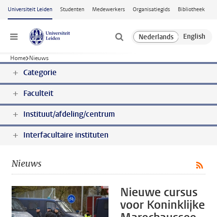
Ga naar hoofdinhoud
Universiteit Leiden
Studenten
Medewerkers
Organisatiegids
Bibliotheek
Menu
Home
Nieuws
Categorie
Faculteit
Instituut/afdeling/centrum
Interfacultaire instituten
Nieuws
Nieuwe cursus
voor Koninklijke