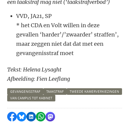
een taakstraf mag niet (‘taakstrafverbod’)
VVD, JA21, SP
* het CDA en Volt willen in deze
gevallen ‘harder’/’zwaarder’ straffen’,
maar zeggen niet dat dat met een
gevangenisstraf moet
Tekst: Helena Lysaght
Afbeelding: Fien Leeflang
GEVANGENISSTRAF
TAAKSTRAF
TWEEDE KAMERVERKIEZINGEN
VAN CAMPUS TOT KABINET
Delen op Facebook
Delen via Bluesky
Delen op LinkedIn
Delen via WhatsApp
Delen via Mastodon