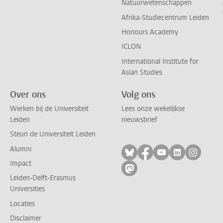
Natuurwetenschappen
Afrika-Studiecentrum Leiden
Honours Academy
ICLON
International Institute for
Asian Studies
Over ons
Volg ons
Werken bij de Universiteit
Lees onze wekelijkse
Leiden
nieuwsbrief
Steun de Universiteit Leiden
Alumni
Volg ons op bluesky
Volg ons op facebo
Volg ons op yo
Volg ons op
Volg on
Impact
Volg ons op mastodon
Leiden-Delft-Erasmus
Universities
Locaties
Disclaimer