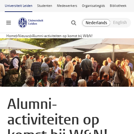
Ga naar hoofdinhoud
Universiteit Leiden
Studenten
Medewerkers
Organisatiegids
Bibliotheek
Menu
Home
Nieuws
Alumni-activiteiten op komst bij W&N!
Alumni-
activiteiten op