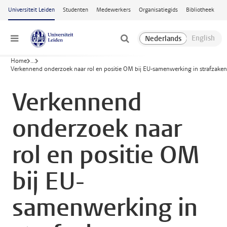
Ga naar hoofdinhoud
Universiteit Leiden
Studenten
Medewerkers
Organisatiegids
Bibliotheek
Menu
Home
...
Verkennend onderzoek naar rol en positie OM bij EU-samenwerking in strafzaken
Verkennend
onderzoek naar
rol en positie OM
bij EU-
samenwerking in