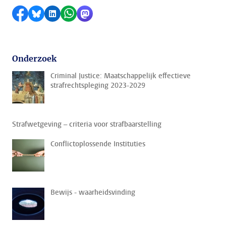
Delen op Facebook
Delen via Bluesky
Delen op LinkedIn
Delen via WhatsApp
Delen via Mastodon
Onderzoek
Criminal Justice: Maatschappelijk effectieve
strafrechtspleging 2023-2029
Strafwetgeving – criteria voor strafbaarstelling
Conflictoplossende Instituties
Bewijs - waarheidsvinding