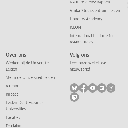
Natuurwetenschappen
Afrika-Studiecentrum Leiden
Honours Academy
ICLON
International Institute for
Asian Studies
Over ons
Volg ons
Werken bij de Universiteit
Lees onze wekelijkse
Leiden
nieuwsbrief
Steun de Universiteit Leiden
Alumni
Volg ons op bluesky
Volg ons op facebo
Volg ons op yo
Volg ons op
Volg on
Impact
Volg ons op mastodon
Leiden-Delft-Erasmus
Universities
Locaties
Disclaimer