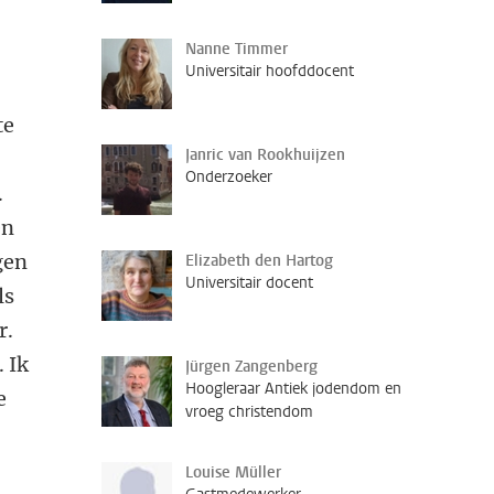
Nanne Timmer
Universitair hoofddocent
te
Janric van Rookhuijzen
Onderzoeker
.
en
gen
Elizabeth den Hartog
Universitair docent
ls
r.
 Ik
Jürgen Zangenberg
Hoogleraar Antiek jodendom en
e
vroeg christendom
Louise Müller