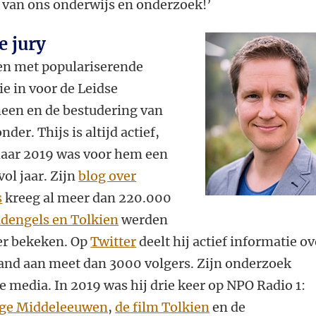
van ons onderwijs en onderzoek!’
e jury
aren met populariserende
 in voor de Leidse
meen en de bestudering van
der. Thijs is altijd actief,
maar 2019 was voor hem een
ol jaar. Zijn
blog over
s
kreeg al meer dan 220.000
udengels en Tolkien
werden
er bekeken. Op
Twitter
deelt hij actief informatie ov
nd aan meet dan 3000 volgers. Zijn onderzoek
e media. In 2019 was hij drie keer op NPO Radio 1:
ege Middeleeuwen
,
de film Tolkien
en de