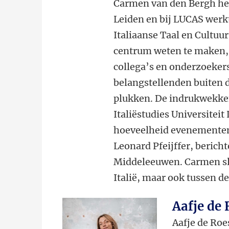
Carmen van den Bergh heef
Leiden en bij LUCAS werk
Italiaanse Taal en Cultuur
centrum weten te maken,
collega’s en onderzoeker
belangstellenden buiten d
plukken. De indrukwekken
Italiëstudies Universitei
hoeveelheid evenementen 
Leonard Pfeijffer, berich
Middeleeuwen. Carmen sla
Italië, maar ook tussen d
Aafje de 
Aafje de Roe