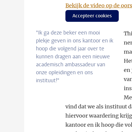
Bekijk de video op de oor
Accepteer cookies
"Ik ga deze beker een mooi
Thi
plekje geven in ons kantoor en ik
nem
hoop die volgend jaar over te
ma
kunnen dragen aan een nieuwe
Het
academisch ambassadeur van
en
onze opleidingen en ons
van
instituut!"
ins
Men
vind dat we als instituut 
hiervoor waardering krijg
kantoor en ik hoop die v