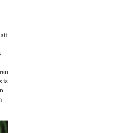
n
ait
s
eren
s is
en
n