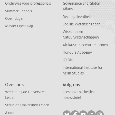
Onderwijs voor professionals
Governance and Global
Affairs
Summer Schools
Rechtsgeleerdheid
Open dagen
Sociale Wetenschappen
Master Open Dag
Wiskunde en
Natuurwetenschappen
Afrika-Studiecentrum Leiden
Honours Academy
ICLON
International Institute for
Asian Studies
Over ons
Volg ons
Werken bij de Universiteit
Lees onze wekelijkse
Leiden
nieuwsbrief
Steun de Universiteit Leiden
Alumni
Volg ons op bluesky
Volg ons op facebo
Volg ons op yo
Volg ons op
Volg on