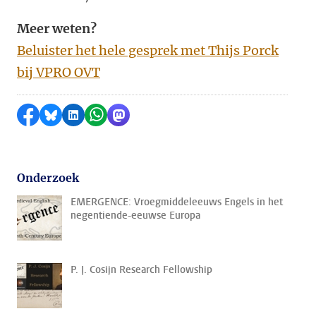
Meer weten?
Beluister het hele gesprek met Thijs Porck
bij VPRO OVT
Delen op Facebook
Delen via Bluesky
Delen op LinkedIn
Delen via WhatsApp
Delen via Mastodon
Onderzoek
EMERGENCE: Vroegmiddeleeuws Engels in het
negentiende-eeuwse Europa
P. J. Cosijn Research Fellowship