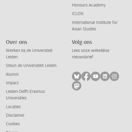
Honours Academy
ICLON
International Institute for
Asian Studies
Over ons
Volg ons
Werken bij de Universiteit
Lees onze wekelijkse
Leiden
nieuwsbrief
Steun de Universiteit Leiden
Alumni
Volg ons op bluesky
Volg ons op facebo
Volg ons op yo
Volg ons op
Volg on
Impact
Volg ons op mastodon
Leiden-Delft-Erasmus
Universities
Locaties
Disclaimer
Cookies