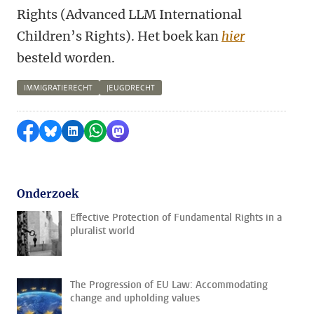
Rights (Advanced LLM International
Children’s Rights). Het boek kan
hier
besteld worden.
IMMIGRATIERECHT
JEUGDRECHT
Delen op Facebook
Delen via Bluesky
Delen op LinkedIn
Delen via WhatsApp
Delen via Mastodon
Onderzoek
Effective Protection of Fundamental Rights in a
pluralist world
The Progression of EU Law: Accommodating
change and upholding values