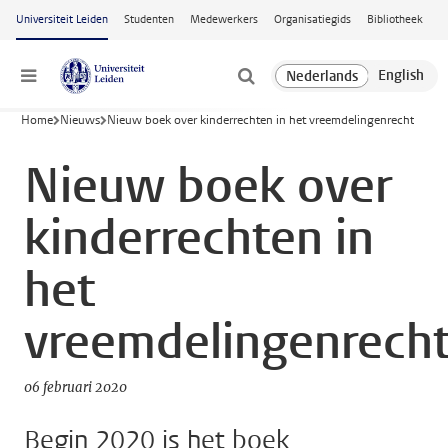
Ga naar hoofdinhoud
Universiteit Leiden
Studenten
Medewerkers
Organisatiegids
Bibliotheek
Menu
Home
Nieuws
Nieuw boek over kinderrechten in het vreemdelingenrecht
Nieuw boek over
kinderrechten in
het
vreemdelingenrech
06 februari 2020
Begin 2020 is het boek