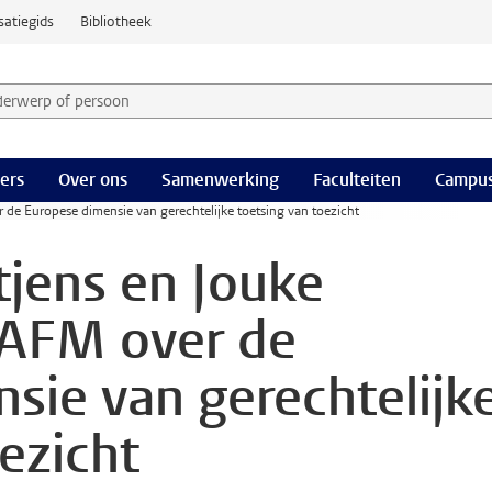
satiegids
Bibliotheek
derwerp of persoon en selecteer categorie
ers
Over ons
Samenwerking
Faculteiten
Campus
 de Europese dimensie van gerechtelijke toetsing van toezicht
jens en Jouke
e AFM over de
sie van gerechtelijk
ezicht