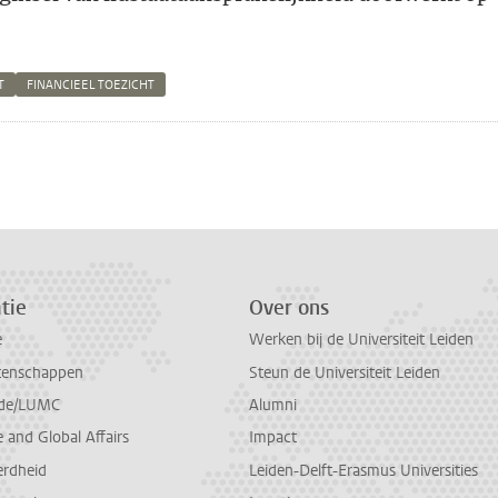
T
FINANCIEEL TOEZICHT
n
atsApp
 Mastodon
tie
Over ons
e
Werken bij de Universiteit Leiden
tenschappen
Steun de Universiteit Leiden
de/LUMC
Alumni
and Global Affairs
Impact
erdheid
Leiden-Delft-Erasmus Universities