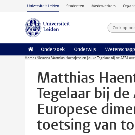
Ga naar hoofdinhoud
Universiteit Leiden
Studenten
Medewerkers
Organi
Zoek op on
Zoekterm
Onderzoek
Onderwijs
Wetenschapp
Home
Nieuws
Matthias Haentjens en Jouke Tegelaar bij de AFM over
Matthias Haent
Tegelaar bij d
Europese dimen
toetsing van to