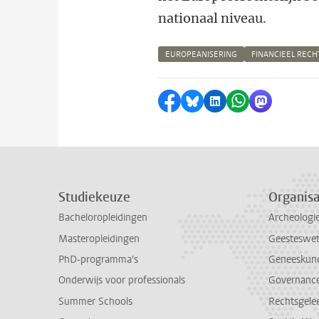
nationaal niveau.
EUROPEANISERING
FINANCIEEL RECH
Delen op Facebook
Delen via Bluesky
Delen op LinkedI
Delen via Wh
Delen via
Studiekeuze
Organisa
Bacheloropleidingen
Archeologi
Masteropleidingen
Geesteswe
PhD-programma's
Geneeskun
Onderwijs voor professionals
Governance 
Summer Schools
Rechtsgele