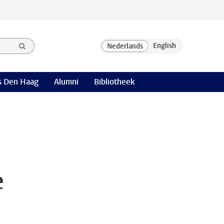
 Den Haag
Alumni
Bibliotheek
e