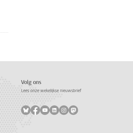
Volg ons
Lees onze wekelijkse nieuwsbrief
Volg ons op bluesky
Volg ons op facebook
Volg ons op youtube
Volg ons op linkedin
Volg ons op instagram
Volg ons op mastodon