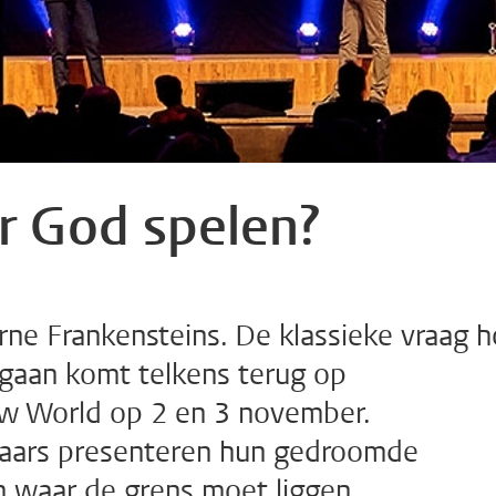
 God spelen?
ne Frankensteins. De klassieke vraag 
aan komt telkens terug op
w World op 2 en 3 november.
aars presenteren hun gedroomde
 waar de grens moet liggen.