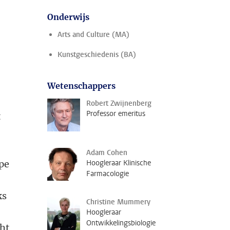
Onderwijs
Arts and Culture (MA)
Kunstgeschiedenis (BA)
Wetenschappers
Robert Zwijnenberg
Professor emeritus
t
Adam Cohen
ppe
Hoogleraar Klinische
Farmacologie
ks
Christine Mummery
Hoogleraar
Ontwikkelingsbiologie
cht