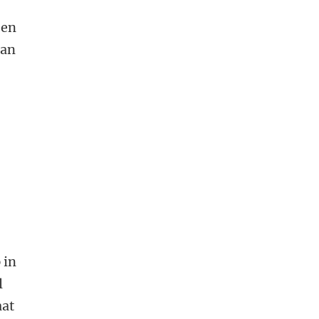
 en
aan
 in
l
aat