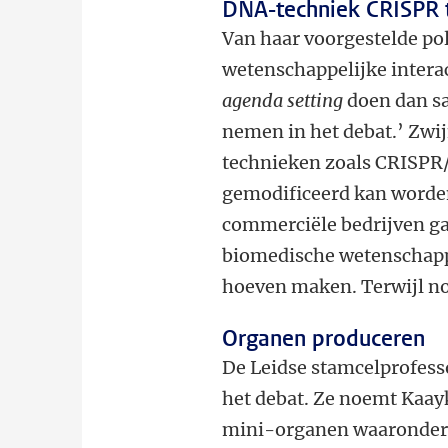
DNA-techniek CRISPR 
Van haar voorgestelde po
wetenschappelijke interac
agenda setting
doen dan s
nemen in het debat.’ Zw
technieken zoals CRISP
gemodificeerd kan worden
commerciële bedrijven ga
biomedische wetenschappe
hoeven maken. Terwijl nog 
Organen produceren
De Leidse stamcelprofess
het debat. Ze noemt Kaayk
mini-organen waaronder n