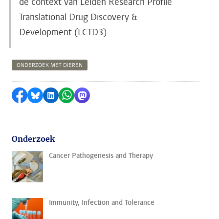
de context van Leiden Research Profile
Translational Drug Discovery &
Development (LCTD3).
ONDERZOEK MET DIEREN
Delen op Facebook
Delen via Bluesky
Delen op LinkedIn
Delen via WhatsApp
Delen via Mastodon
Onderzoek
Cancer Pathogenesis and Therapy
Immunity, Infection and Tolerance