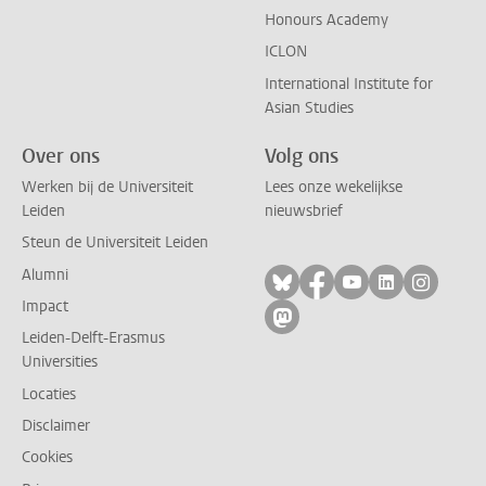
Honours Academy
ICLON
International Institute for
Asian Studies
Over ons
Volg ons
Werken bij de Universiteit
Lees onze wekelijkse
Leiden
nieuwsbrief
Steun de Universiteit Leiden
Alumni
Volg ons op bluesky
Volg ons op facebo
Volg ons op yo
Volg ons op
Volg on
Impact
Volg ons op mastodon
Leiden-Delft-Erasmus
Universities
Locaties
Disclaimer
Cookies