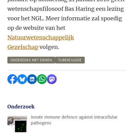
wetenschapsfilosoof Bas Haring een lezing
voor het NGL. Meer informatie zal spoedig
op de website van het
Natuurwetenschappelijk
Gezelschap
volgen.
ONDERZOEK MET DIEREN
TUBERCULOSE
Delen op Facebook
Delen via Bluesky
Delen op LinkedIn
Delen via WhatsApp
Delen via Mastodon
Onderzoek
Innate immune defence against intracellular
pathogens