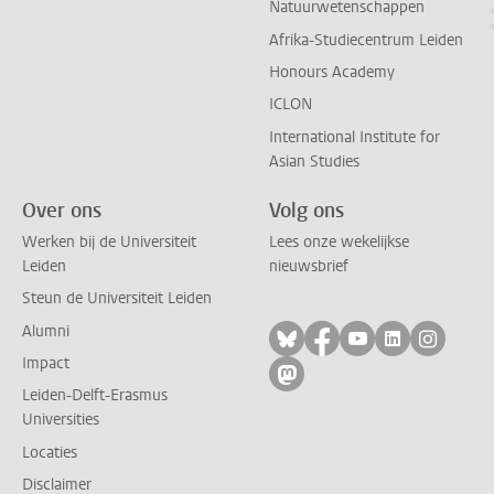
Natuurwetenschappen
Afrika-Studiecentrum Leiden
Honours Academy
ICLON
International Institute for
Asian Studies
Over ons
Volg ons
Werken bij de Universiteit
Lees onze wekelijkse
Leiden
nieuwsbrief
Steun de Universiteit Leiden
Alumni
Volg ons op bluesky
Volg ons op facebo
Volg ons op yo
Volg ons op
Volg on
Impact
Volg ons op mastodon
Leiden-Delft-Erasmus
Universities
Locaties
Disclaimer