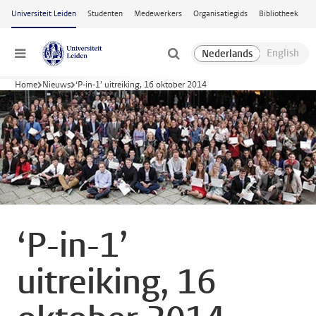
Ga naar hoofdinhoud
Universiteit Leiden
Studenten
Medewerkers
Organisatiegids
Bibliotheek
Menu
Home
Nieuws
‘P-in-1’ uitreiking, 16 oktober 2014
‘P-in-1’
uitreiking, 16