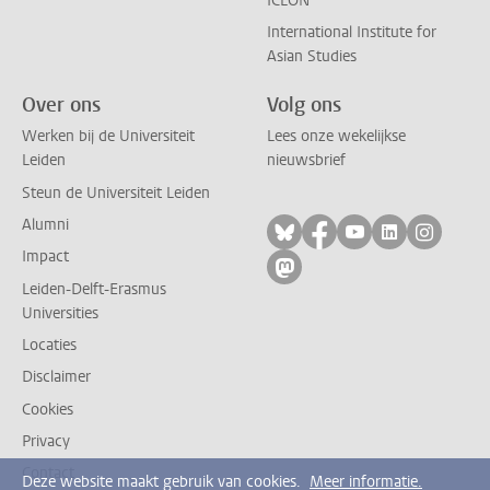
ICLON
International Institute for
Asian Studies
Over ons
Volg ons
Werken bij de Universiteit
Lees onze wekelijkse
Leiden
nieuwsbrief
Steun de Universiteit Leiden
Alumni
Volg ons op bluesky
Volg ons op facebo
Volg ons op yo
Volg ons op
Volg on
Impact
Volg ons op mastodon
Leiden-Delft-Erasmus
Universities
Locaties
Disclaimer
Cookies
Privacy
Contact
Deze website maakt gebruik van cookies.
Meer informatie.