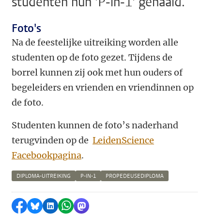
studenten hun 'P-in-1' gehaald.
Foto's
Na de feestelijke uitreiking worden alle
studenten op de foto gezet. Tijdens de
borrel kunnen zij ook met hun ouders of
begeleiders en vrienden en vriendinnen op
de foto.
Studenten kunnen de foto’s naderhand
terugvinden op de
LeidenScience
Facebookpagina
.
DIPLOMA-UITREIKING
P-IN-1
PROPEDEUSEDIPLOMA
Delen op Facebook
Delen via Bluesky
Delen op LinkedIn
Delen via WhatsApp
Delen via Mastodon