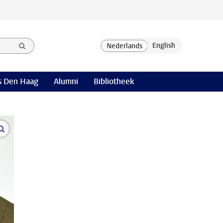
 Den Haag
Alumni
Bibliotheek
open modal