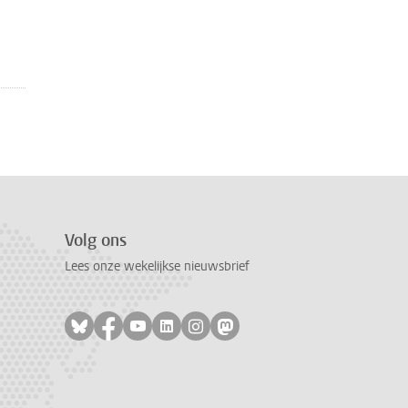
Volg ons
Lees onze wekelijkse nieuwsbrief
Volg ons op bluesky
Volg ons op facebook
Volg ons op youtube
Volg ons op linkedin
Volg ons op instagram
Volg ons op mastodon