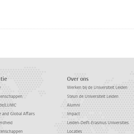
tie
Over ons
e
Werken bij de Universiteit Leiden
tenschappen
Steun de Universiteit Leiden
de/LUMC
Alumni
and Global Affairs
Impact
erdheid
Leiden-Delft-Erasmus Universities
tenschappen
Locaties