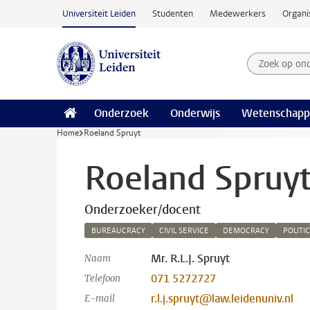
Ga naar hoofdinhoud
Universiteit Leiden
Studenten
Medewerkers
Organi
Zoek op on
Zoekterm
Onderzoek
Onderwijs
Wetenschapp
Home
Roeland Spruyt
Roeland Spruy
Onderzoeker/docent
BUREAUCRACY
CIVIL SERVICE
DEMOCRACY
POLITI
Mr. R.L.J. Spruyt
Naam
071 5272727
Telefoon
r.l.j.spruyt@law.leidenuniv.nl
E-mail