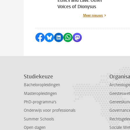
Ethics and Law: Other
Voices of Dionysus
Meer nieuws
Delen op Facebook
Delen via Bluesky
Delen op LinkedIn
Delen via WhatsApp
Delen via Mastodon
Studiekeuze
Organisa
Bacheloropleidingen
Archeologi
Masteropleidingen
Geesteswe
PhD-programma's
Geneeskun
Onderwijs voor professionals
Governance 
Summer Schools
Rechtsgele
Open dagen
Sociale We