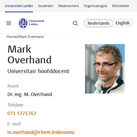
Ga naar hoofdinhoud
Universiteit Leiden
Studenten
Medewerkers
Organisatiegids
Bibliotheek
Menu
Home
Mark Overhand
Mark
Overhand
Universitair hoofddocent
Naam
Dr. ing. M. Overhand
Telefoon
071 5271762
E-mail
m.overhand@chem.leidenuniv.