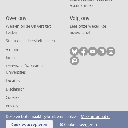
Asian Studies
Over ons
Volg ons
Werken bij de Universiteit
Lees onze wekelijkse
Leiden
nieuwsbrief
Steun de Universiteit Leiden
Alumni
Volg ons op bluesky
Volg ons op facebo
Volg ons op yo
Volg ons op
Volg on
Impact
Volg ons op mastodon
Leiden-Delft-Erasmus
Universities
Locaties
Disclaimer
Cookies
Privacy
Contact
Deze website maakt gebruik van cookies.
Meer informatie.
Cookies accepteren
Cookies weigeren