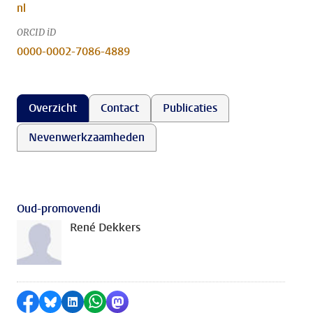
nl
ORCID iD
0000-0002-7086-4889
Overzicht
Contact
Publicaties
Nevenwerkzaamheden
Oud-promovendi
René Dekkers
Delen op Facebook
Delen via Bluesky
Delen op LinkedIn
Delen via WhatsApp
Delen via Mastodon