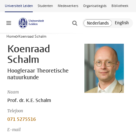
Ga naar hoofdinhoud
Universiteit Leiden
Studenten
Medewerkers
Organisatiegids
Bibliotheek
Menu
Home
Koenraad Schalm
Koenraad
Schalm
Hoogleraar Theoretische
natuurkunde
Naam
Prof. dr. K.E. Schalm
Telefoon
071 5275516
E-mail