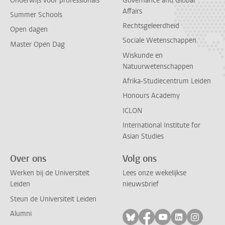
Onderwijs voor professionals
Governance and Global
Affairs
Summer Schools
Rechtsgeleerdheid
Open dagen
Sociale Wetenschappen
Master Open Dag
Wiskunde en
Natuurwetenschappen
Afrika-Studiecentrum Leiden
Honours Academy
ICLON
International Institute for
Asian Studies
Over ons
Volg ons
Werken bij de Universiteit
Lees onze wekelijkse
Leiden
nieuwsbrief
Steun de Universiteit Leiden
Alumni
Volg ons op bluesky
Volg ons op facebo
Volg ons op yo
Volg ons op
Volg on