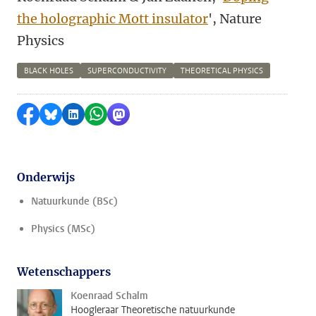
the holographic Mott insulator
', Nature
Physics
BLACK HOLES
SUPERCONDUCTIVITY
THEORETICAL PHYSICS
Delen op Facebook
Delen via Bluesky
Delen op LinkedIn
Delen via WhatsApp
Delen via Mastodon
Onderwijs
Natuurkunde (BSc)
Physics (MSc)
Wetenschappers
Koenraad Schalm
Hoogleraar Theoretische natuurkunde