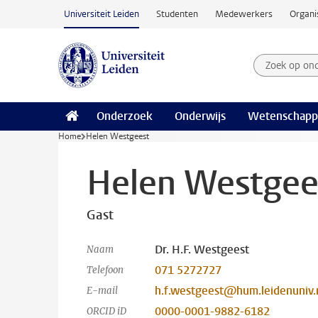
Ga naar hoofdinhoud
Universiteit Leiden
Studenten
Medewerkers
Organi
Zoek op on
Zoekterm
Onderzoek
Onderwijs
Wetenschapp
Home
Helen Westgeest
Helen Westgee
Gast
Dr. H.F. Westgeest
Naam
071 5272727
Telefoon
h.f.westgeest@hum.leidenuniv.
E-mail
0000-0001-9882-6182
ORCID iD