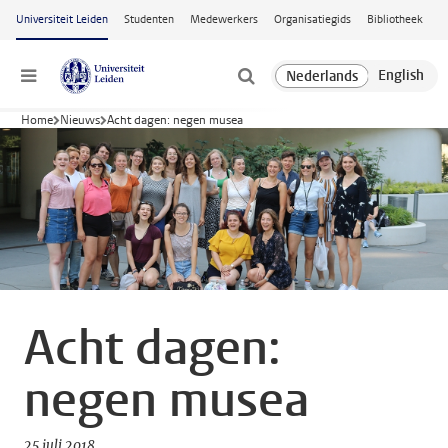
Ga naar hoofdinhoud
Universiteit Leiden
Studenten
Medewerkers
Organisatiegids
Bibliotheek
Menu
Home
Nieuws
Acht dagen: negen musea
Acht dagen:
negen musea
25 juli 2018