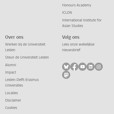
Honours Academy
ICLON
International Institute for
Asian Studies
Over ons
Volg ons
Werken bij de Universiteit
Lees onze wekelijkse
Leiden
nieuwsbrief
Steun de Universiteit Leiden
Alumni
Volg ons op bluesky
Volg ons op facebo
Volg ons op yo
Volg ons op
Volg on
Impact
Volg ons op mastodon
Leiden-Delft-Erasmus
Universities
Locaties
Disclaimer
Cookies