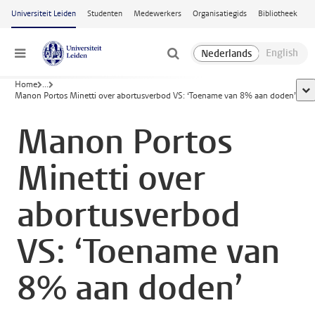
Ga naar hoofdinhoud
Universiteit Leiden
Studenten
Medewerkers
Organisatiegids
Bibliotheek
Menu
Home
...
too
Manon Portos Minetti over abortusverbod VS: ‘Toename van 8% aan doden’
Manon Portos
Minetti over
abortusverbod
VS: ‘Toename van
8% aan doden’