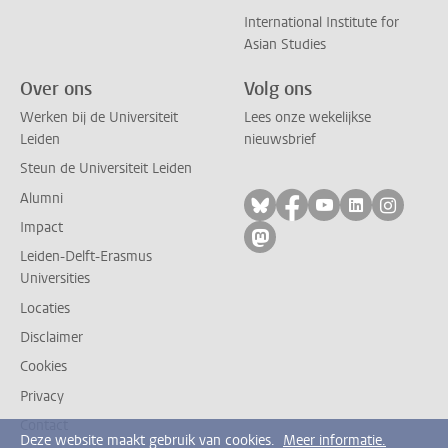
International Institute for
Asian Studies
Over ons
Volg ons
Werken bij de Universiteit
Lees onze wekelijkse
Leiden
nieuwsbrief
Steun de Universiteit Leiden
Alumni
Volg ons op bluesky
Volg ons op facebo
Volg ons op yo
Volg ons op
Volg on
Impact
Volg ons op mastodon
Leiden-Delft-Erasmus
Universities
Locaties
Disclaimer
Cookies
Privacy
Contact
Deze website maakt gebruik van cookies.
Meer informatie.