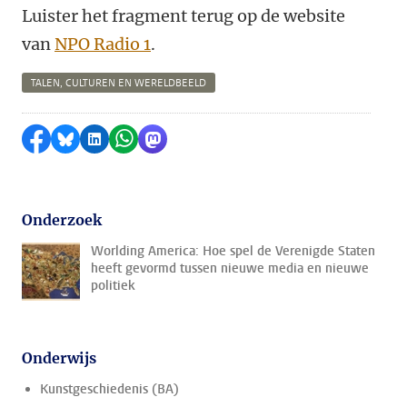
Luister het fragment terug op de website
van
NPO Radio 1
.
TALEN, CULTUREN EN WERELDBEELD
Delen op Facebook
Delen via Bluesky
Delen op LinkedIn
Delen via WhatsApp
Delen via Mastodon
Onderzoek
Worlding America: Hoe spel de Verenigde Staten
heeft gevormd tussen nieuwe media en nieuwe
politiek
Onderwijs
Kunstgeschiedenis (BA)